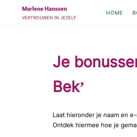
Door naar de hoofd inhoud
Skip to header right navigation
Skip to site footer
Marlene Hanssen
HOME
B
VERTROUWEN IN JEZELF
Je bonussen
Bek’
Laat hieronder je naam en e-
Ontdek hiermee hoe je gemak