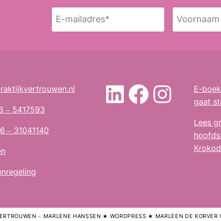
E
N
-
a
Voornaam
m
a
a
m
i
l
LinkedIn
Facebo
Insta
raktijkvertrouwen.nl
E-boek 
a
gaat st
d
6 – 5417593
r
Lees gr
e
6 – 31041140
hoofds
s
Krokodi
en
*
enregeling
 VERTROUWEN – MARLENE HANSSEN ★ WORDPRESS ★ MARLEEN DE KORVER