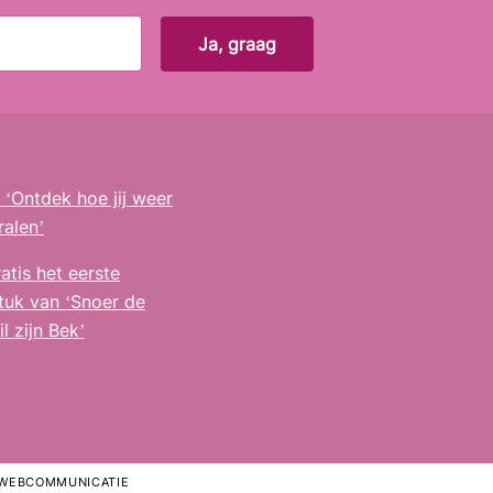
ok
gram
‘Ontdek hoe jij weer
ralen’
atis het eerste
tuk van ‘Snoer de
l zijn Bek’
 WEBCOMMUNICATIE