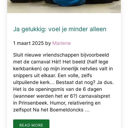
Ja gelukkig: voel je minder alleen
1 maart 2025
by
Marlene
Sluit nieuwe vriendschappen bijvoorbeeld
met de carnaval Hè!! Het beeld (half lege
kerkbanken) op mijn innerlijk netvlies valt in
snippers uit elkaar. Een volle, zelfs
uitpuilende kerk… Bestaat dat nog? Ja dus.
Het is de openingsmis van de 6 dagen
(wanneer werden het er 6?) carnavalspret
in Prinsenbeek. Humor, relativering en
zelfspot Na het Boemeldoncks …
READ MORE
JA GELUKKIG: VOEL JE MINDER ALLEEN