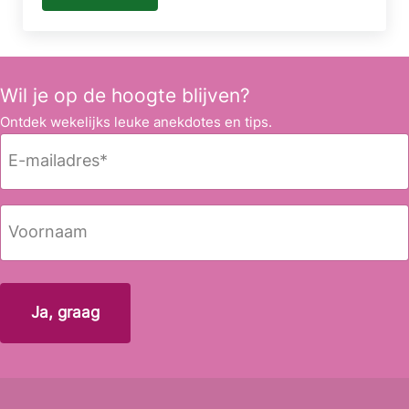
Wil je op de hoogte blijven?
Ontdek wekelijks leuke anekdotes en tips.
E
-
m
a
N
i
a
l
a
Voornaam
a
m
d
r
e
s
*