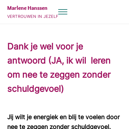
Door naar de hoofd inhoud
Skip to header right navigation
Skip to site footer
Marlene Hanssen
Menu
VERTROUWEN IN JEZELF
Dank je wel voor je
antwoord (JA, ik wil leren
om nee te zeggen zonder
schuldgevoel)
Jij wilt je energiek en blij te voelen door
nee te zeggen zonder schuldgevoel.