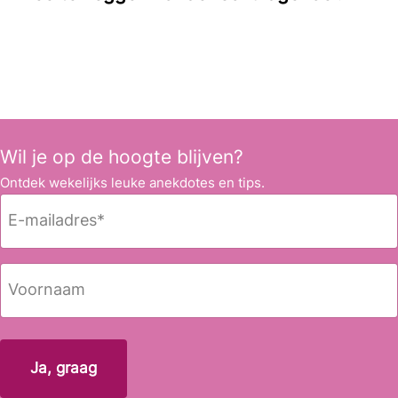
Wil je op de hoogte blijven?
Ontdek wekelijks leuke anekdotes en tips.
E
-
m
a
N
i
a
l
a
Voornaam
a
m
d
r