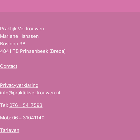
e
s
*
Praktijk Vertrouwen
Marlene Hanssen
Bosloop 38
4841 TB Prinsenbeek (Breda)
Contact
Privacyverklaring
info@praktijkvertrouwen.nl
Tel:
076 – 5417593
Mob:
06 – 31041140
Tarieven