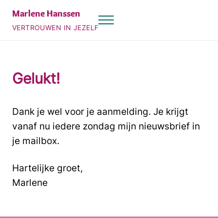
Door naar de hoofd inhoud
Skip to header right navigation
Skip to site footer
Marlene Hanssen
Menu
VERTROUWEN IN JEZELF
Gelukt!
Dank je wel voor je aanmelding. Je krijgt
vanaf nu iedere zondag mijn nieuwsbrief in
je mailbox.
Hartelijke groet,
Marlene