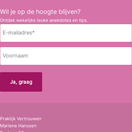
Wil je op de hoogte blijven?
Ontdek wekelijks leuke anekdotes en tips.
E
-
m
a
N
i
a
l
a
Voornaam
a
m
d
r
e
s
*
Praktijk Vertrouwen
Marlene Hanssen