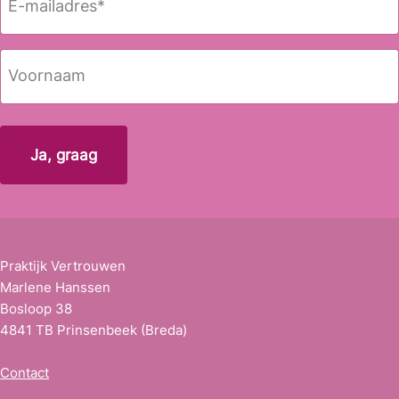
-
m
a
N
i
a
l
a
Voornaam
a
m
d
r
e
s
*
Praktijk Vertrouwen
Marlene Hanssen
Bosloop 38
4841 TB Prinsenbeek (Breda)
Contact