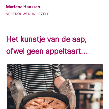
Door naar de hoofd inhoud
Skip to header right navigation
Skip to site footer
Marlene Hanssen
Menu
VERTROUWEN IN JEZELF
Het kunstje van de aap,
ofwel geen appeltaart…