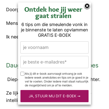
Ontdek hoe jij weer
Doorgeven van kennis en kunde.
gaat stralen
Mensen begeleiden.
6 tips om die smeulende vonk in
je binnenste te laten opvlammen
GRATIS E-BOEK
Ik neem er alle ruimte voor.
Daugthers do what Mamma does
Als jij dit e-book aanvraagt ontvang je ook
iedere week anekdotes en tips om je goed in je
Diepgaande gesprekken met mijn dochter.
vel te voelen. Onder iedere mail staat natuurlijk
de mogelijkheid om je af te melden.
Ze lijkt op haar Oma, net zo creatief, zo
intelligent en wijs.