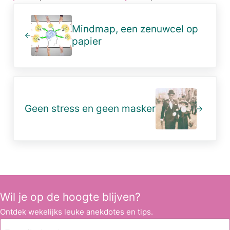
Vorig bericht:
Mindmap, een zenuwcel op
papier
Volgend bericht:
Geen stress en geen masker
Wil je op de hoogte blijven?
Ontdek wekelijks leuke anekdotes en tips.
E