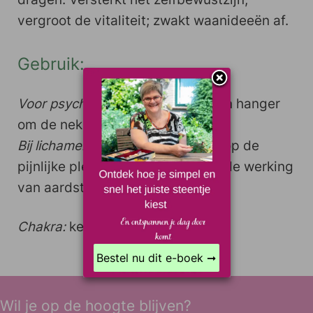
vergroot de vitaliteit; zwakt waanideeën af.
Gebruik:
Voor psychische geneeskracht
aan hanger
om de nek.
Bij lichamelijke klachten
de agaat op de
pijnlijke plek dragen. Agaat gaat de werking
van aardstralen tegen
Chakra:
keel/ hart / zonnevlecht
Bestel nu dit e-boek ➞
Wil je op de hoogte blijven?