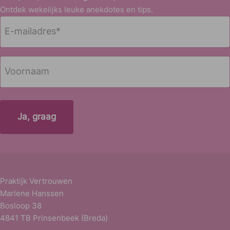
Ontdek wekelijks leuke anekdotes en tips.
E
-
m
a
N
i
a
l
a
Voornaam
a
m
d
r
e
s
*
Praktijk Vertrouwen
Marlene Hanssen
Bosloop 38
4841 TB Prinsenbeek (Breda)