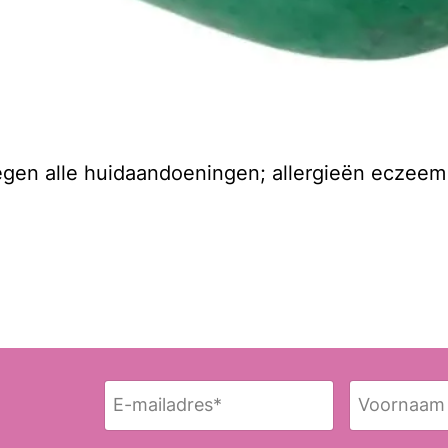
tegen alle huidaandoeningen; allergieën eczee
E
N
-
a
Voornaam
m
a