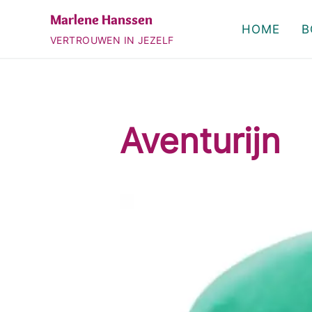
Door naar de hoofd inhoud
Skip to header right navigation
Skip to site footer
Marlene Hanssen
HOME
B
VERTROUWEN IN JEZELF
Aventurijn