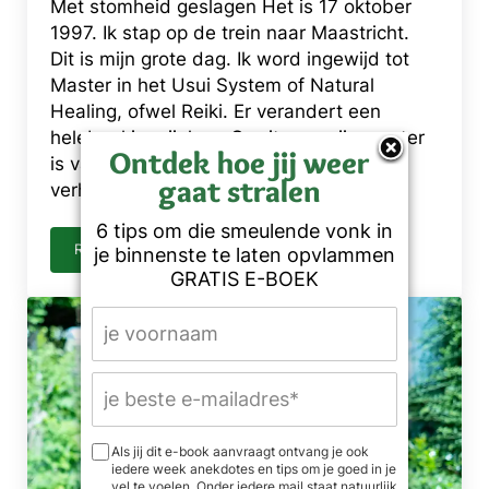
Met stomheid geslagen Het is 17 oktober
1997. Ik stap op de trein naar Maastricht.
Dit is mijn grote dag. Ik word ingewijd tot
Master in het Usui System of Natural
Healing, ofwel Reiki. Er verandert een
heleboel in mij Joop Gerritsen, mijn master
Ontdek hoe jij weer
is van Amsterdam naar Maastricht
gaat stralen
verhuisd. Ons enige contact is lange …
6 tips om die smeulende vonk in
READ MORE
je binnenste te laten opvlammen
MET STOMHEID GESLAGEN
GRATIS E-BOEK
Als jij dit e-book aanvraagt ontvang je ook
iedere week anekdotes en tips om je goed in je
vel te voelen. Onder iedere mail staat natuurlijk