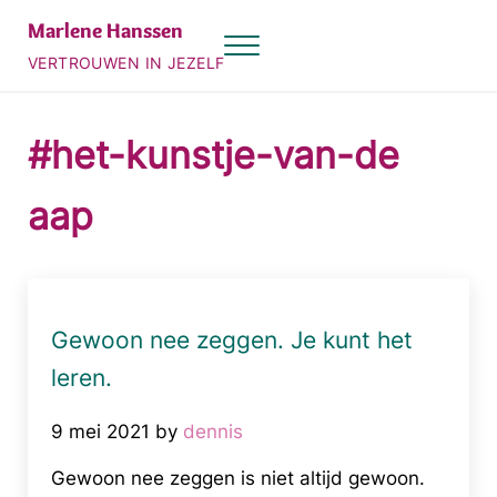
Door naar de hoofd inhoud
Skip to header right navigation
Skip to site footer
Marlene Hanssen
Menu
VERTROUWEN IN JEZELF
#het-kunstje-van-de
aap
Gewoon nee zeggen. Je kunt het
leren.
9 mei 2021
by
dennis
Gewoon nee zeggen is niet altijd gewoon.