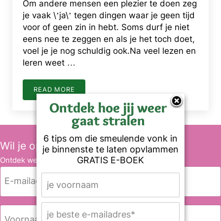
Om andere mensen een plezier te doen zeg
je vaak \’ja\’ tegen dingen waar je geen tijd
voor of geen zin in hebt. Soms durf je niet
eens nee te zeggen en als je het toch doet,
voel je je nog schuldig ook.Na veel lezen en
leren weet …
READ MORE
GEWOON NEE ZEGGEN. JE KUNT HET LEREN.
Ontdek hoe jij weer
gaat stralen
6 tips om die smeulende vonk in
Wil je op de hoogte blijven?
je binnenste te laten opvlammen
GRATIS E-BOEK
Ontdek wekelijks leuke anekdotes en tips.
E
-
m
a
N