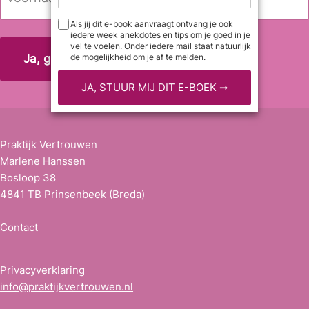
i
a
l
a
Als jij dit e-book aanvraagt ontvang je ook
Voornaam
iedere week anekdotes en tips om je goed in je
a
m
vel te voelen. Onder iedere mail staat natuurlijk
d
de mogelijkheid om je af te melden.
r
e
s
*
Praktijk Vertrouwen
Marlene Hanssen
Bosloop 38
4841 TB Prinsenbeek (Breda)
Contact
Privacyverklaring
info@praktijkvertrouwen.nl