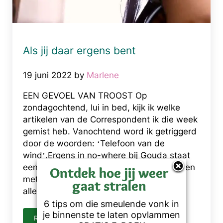
Als jij daar ergens bent
19 juni 2022
by
Marlene
EEN GEVOEL VAN TROOST Op
zondagochtend, lui in bed, kijk ik welke
artikelen van de Correspondent ik die week
gemist heb. Vanochtend word ik getriggerd
door de woorden: ‘Telefoon van de
wind’.Ergens in no-where bij Gouda staat
een blauwe telefooncel waar je kunt bellen
Ontdek hoe jij weer
met je dierbare overledenen. Het idee
gaat stralen
alleen al geeft mij het …
6 tips om die smeulende vonk in
je binnenste te laten opvlammen
READ MORE
ALS JIJ DAAR ERGENS BENT