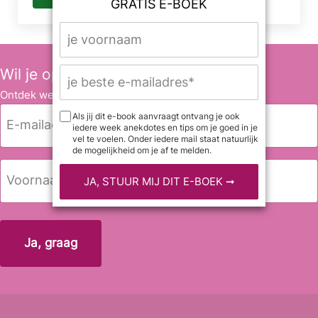
GRATIS E-BOEK
Wil je op de hoogte blijven?
Ontdek wekelijks leuke anekdotes en tips.
E
Als jij dit e-book aanvraagt ontvang je ook
iedere week anekdotes en tips om je goed in je
-
vel te voelen. Onder iedere mail staat natuurlijk
m
de mogelijkheid om je af te melden.
a
N
i
a
l
a
Voornaam
a
m
d
r
e
s
*