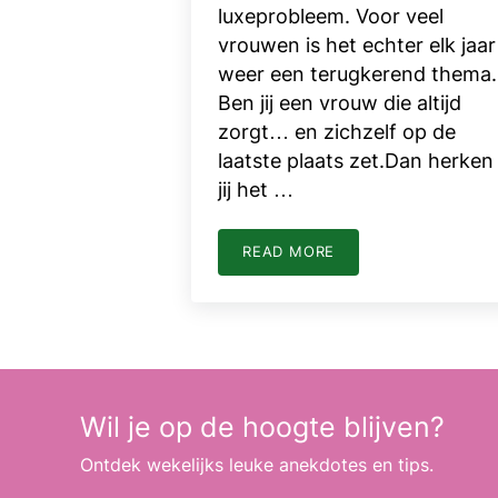
luxeprobleem. Voor veel
vrouwen is het echter elk jaar
weer een terugkerend thema.
Ben jij een vrouw die altijd
zorgt… en zichzelf op de
laatste plaats zet.Dan herken
jij het …
READ MORE
ONTSPANNEN VAKANTIE V
Wil je op de hoogte blijven?
Ontdek wekelijks leuke anekdotes en tips.