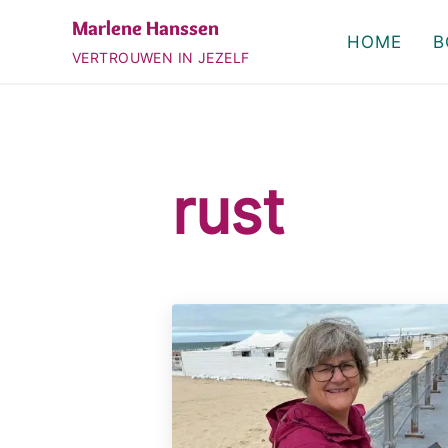
Door naar de hoofd inhoud
Skip to header right navigation
Skip to site footer
Marlene Hanssen
HOME
B
VERTROUWEN IN JEZELF
rust