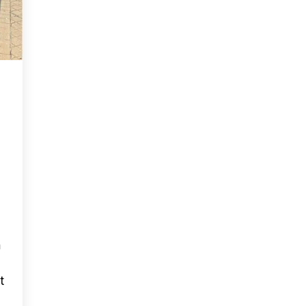
e
n
t