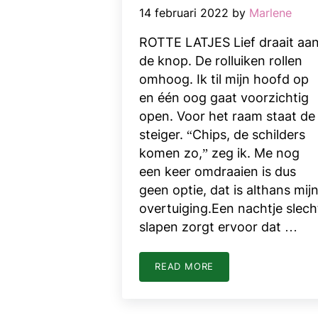
14 februari 2022
by
Marlene
ROTTE LATJES Lief draait aa
de knop. De rolluiken rollen
omhoog. Ik til mijn hoofd op
en één oog gaat voorzichtig
open. Voor het raam staat de
steiger. “Chips, de schilders
komen zo,” zeg ik. Me nog
een keer omdraaien is dus
geen optie, dat is althans mij
overtuiging.Een nachtje slech
slapen zorgt ervoor dat …
READ MORE
VALENTIJNSDAG EN ROTTE