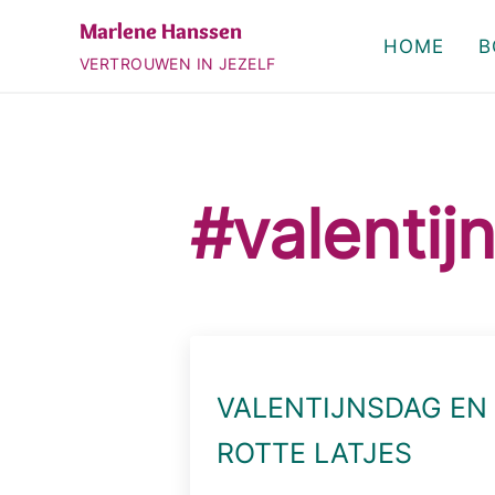
Door naar de hoofd inhoud
Skip to header right navigation
Skip to site footer
Marlene Hanssen
HOME
B
VERTROUWEN IN JEZELF
#valentij
VALENTIJNSDAG EN
ROTTE LATJES