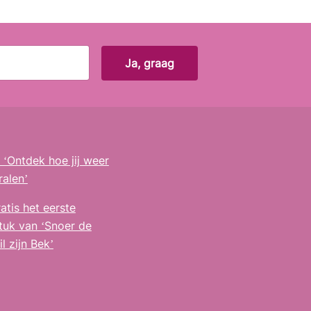
ok
gram
‘Ontdek hoe jij weer
ralen’
atis het eerste
tuk van ‘Snoer de
l zijn Bek’