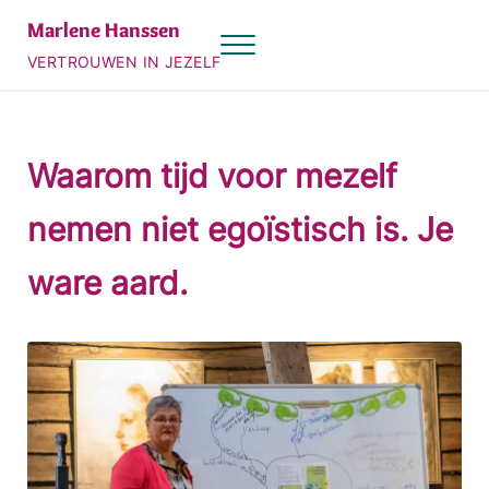
Door naar de hoofd inhoud
Skip to header right navigation
Skip to site footer
Marlene Hanssen
Menu
VERTROUWEN IN JEZELF
Waarom tijd voor mezelf
nemen niet egoïstisch is. Je
ware aard.