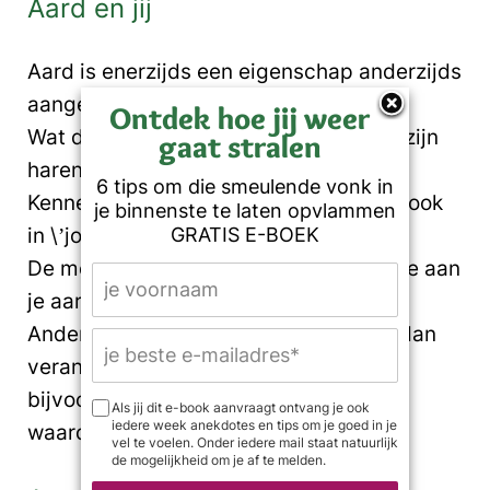
Aard en jij
Aard is enerzijds een eigenschap anderzijds
aangeleerd gedrag.
Ontdek hoe jij weer
Wat dacht je van ‘een vos verliest wel zijn
gaat stralen
haren maar niet zijn streken’?
6 tips om die smeulende vonk in
Kennelijk staat ons karakter vast zoals ook
je binnenste te laten opvlammen
in \’jong geleerd oud gedaan\’.
GRATIS E-BOEK
De mensen in je omgeving herkennen je aan
je aard.
Andersom ook, wil je herkend worden dan
verander je niet van aard. Je blijft
bijvoorbeeld aardig want dan krijg je
Als jij dit e-book aanvraagt ontvang je ook
iedere week anekdotes en tips om je goed in je
waardering.
vel te voelen. Onder iedere mail staat natuurlijk
de mogelijkheid om je af te melden.