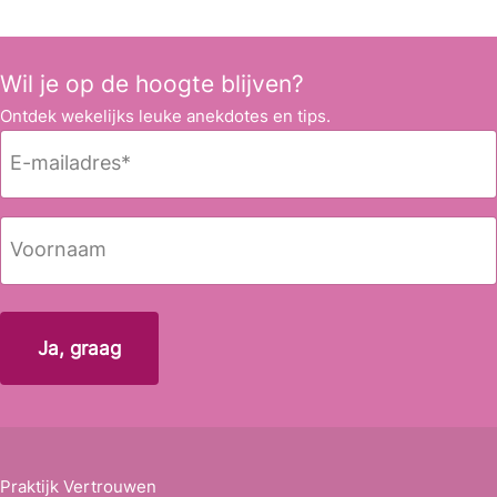
Wil je op de hoogte blijven?
Ontdek wekelijks leuke anekdotes en tips.
E
-
m
a
N
i
a
l
a
Voornaam
a
m
d
r
e
s
*
Praktijk Vertrouwen