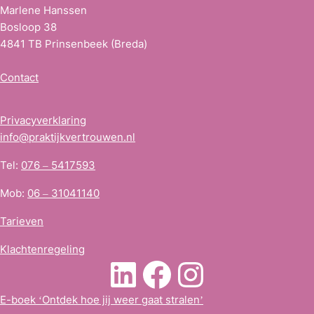
Marlene Hanssen
Bosloop 38
4841 TB Prinsenbeek (Breda)
Contact
Privacyverklaring
info@praktijkvertrouwen.nl
Tel:
076 – 5417593
Mob:
06 – 31041140
Tarieven
Klachtenregeling
LinkedIn
Facebook
Instagra
E-boek ‘Ontdek hoe jij weer gaat stralen’