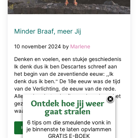
Minder Braaf, meer Jij
10 november 2024
by
Marlene
Denken en voelen, een stukje geschiedenis
Ik denk dus ik ben Descartes schreef aan
het begin van de zeventiende eeuw: ,,Ik
denk dus ik ben.” De 18e eeuw was de tijd
van de Verlichting, de eeuw van de rede.
Alleen door het gebruik van de rede en het
Ontdek hoe jij weer
gezonde verstand komt men tot
gaat stralen
waarheid.De rede …
6 tips om die smeulende vonk in
READ MORE
je binnenste te laten opvlammen
MINDER BRAAF, MEER JIJ
GRATIS E-BOEK