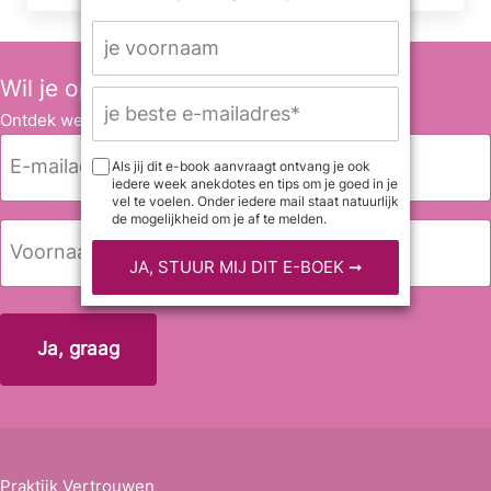
Wil je op de hoogte blijven?
Ontdek wekelijks leuke anekdotes en tips.
E
Als jij dit e-book aanvraagt ontvang je ook
-
iedere week anekdotes en tips om je goed in je
vel te voelen. Onder iedere mail staat natuurlijk
m
de mogelijkheid om je af te melden.
a
N
i
a
l
a
Voornaam
a
m
d
r
e
s
*
Praktijk Vertrouwen